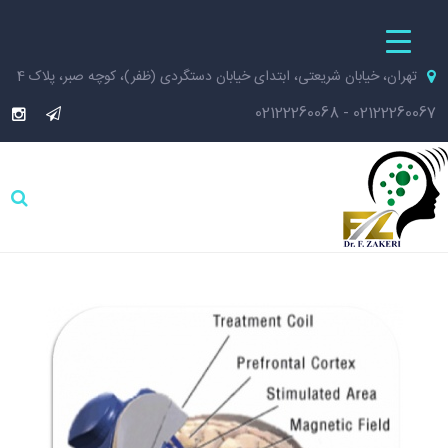
تهران، خیابان شریعتی، ابتدای خیابان دستگردی (ظفر)، کوچه صبر، پلاک 4
02122260068
-
02122260067