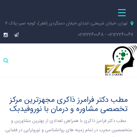
تهران، خیابان شریعتی، ابتدای خیابان دستگردی (ظفر)، کوچه صبر، پلاک 4
02122260068
-
02122260067
مطب دکتر فرامرز ذاکری مجهزترین مرکز
تخصصی مشاوره و درمان با نوروفیدبک
مطب دکتر فرامرز ذاکری با همراهی تعدادی از بهترین مشاورین و
متخصصین مجرب در تمام زمینه های روانشناسی و نوروتراپی در فضایی