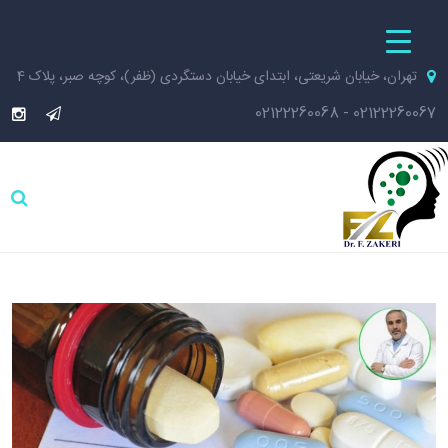
تهران، خیابان شریعتی، ابتدای خیابان دستگردی (ظفر)، کوچه صبر، پلاک 4
02122260068
-
02122260067