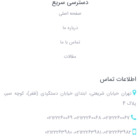
دسترسی سریع
صفحه اصلی
درباره ما
تماس با ما
مقالات
اطلاعات تماس
تهران خیابان شریعتی، ابتدای خیابان دستگردی (ظفر)، کوچه صبر،
پلاک 4
02122260069
،
02122260068
،
02122260067
02122263980
،
02122263981
،
02122263982