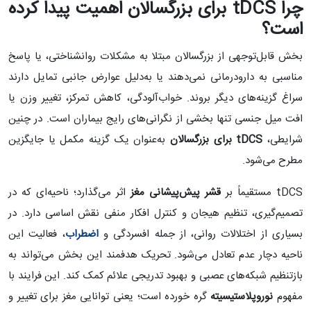
چرا
tDCS
برای بزرگسالان اهمیت پیدا کرده
است؟
بخش قابل‌توجهی از بزرگسالان مبتلا به مشکلات روانشناختی، یا پاسخ
مناسبی به دارودرمانی نمی‌دهند یا به‌دلیل عوارض جانبی تمایل دارند
سراغ گزینه‌های دیگر بروند. خواب‌آلودگی، کاهش تمرکز، تغییر وزن یا
افت میل جنسی تنها بخشی از نگرانی‌های رایج بیماران است. در چنین
شرایطی،
tDCS
برای بزرگسالان
به‌عنوان یک گزینه مکمل یا جایگزین
مطرح می‌شود.
tDCS مستقیماً بر
قشر پیش‌پیشانی مغز
اثر می‌گذارد؛ ناحیه‌ای که در
تصمیم‌گیری، تنظیم هیجان و کنترل افکار منفی نقش اساسی دارد. در
بسیاری از اختلالات روانی، از جمله افسردگی و
اضطراب
، فعالیت این
ناحیه دچار عدم تعادل می‌شود. تحریک هدفمند این بخش می‌تواند به
بازتنظیم شبکه‌های عصبی و بهبود تدریجی علائم کمک کند. این فرایند با
مفهوم
نوروپلاستیسیته
گره خورده است؛ یعنی توانایی مغز برای تغییر و