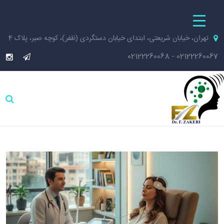
تهران، خیابان شریعتی، ابتدای خیابان دستگردی (ظفر)، کوچه صبر، پلاک 4
02122260068
-
02122260067