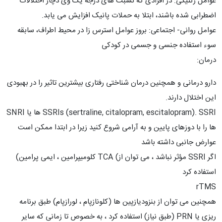
عوامل ژنتیکی: در افرادی که نسبت های درجه یک وی دچار اختلالات
اضطرابی شده باشند، ابتلا به حملات پانیک افزایش می یابد.
عوامل روانی- اجتماعی: بروز عوامل استرس زا در محیط اطراف، سابقه
سوء استفاده جنسی و جسمی در کودکی
درمان:
دارو درمانی و همچنین درمان شناختی رفتاری بیشترین تاثیر را در بهبودی
این اختلال دارند.
SSRIs (sertraline, citalopram, escitalopram). SSRI ها یا SNRI
ها را با دوزهای پایین و به آرامی شروع کنید زیرا در ابتدا ممکن است
عوارض جانبی داشته باشد
اگر SSRI مؤثر نباشد ، می توان از) TCA کلومیپرامین ، ایمی پرامین)
استفاده کرد
rTMS
همچنین می توان از بنزودیازپین ها (کلونازپام ، لورازپام) طبق برنامه
ریزی یا PRN (طبق نیاز) استفاده کرد ، به خصوص تا زمانی که سایر