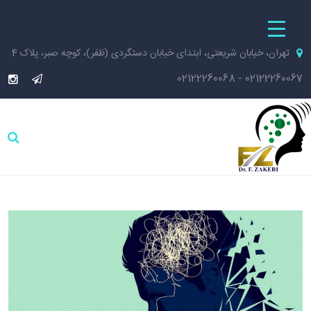
تهران، خیابان شریعتی، ابتدای خیابان دستگردی (ظفر)، کوچه صبر، پلاک 4
02122260068
-
02122260067