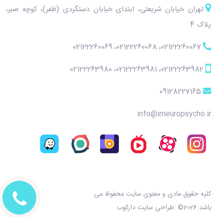
تهران خیابان شریعتی، ابتدای خیابان دستگردی (ظفر)، کوچه صبر،
پلاک 4
02122260069
،
02122260068
،
02122260067
02122263980
،
02122263981
،
02122263982
09128227165
info@irneuropsycho.ir
کلیه حقوق مادی و معنوی سایت محفوظ می
باشد.2026© .طراحی سایت دارکوب