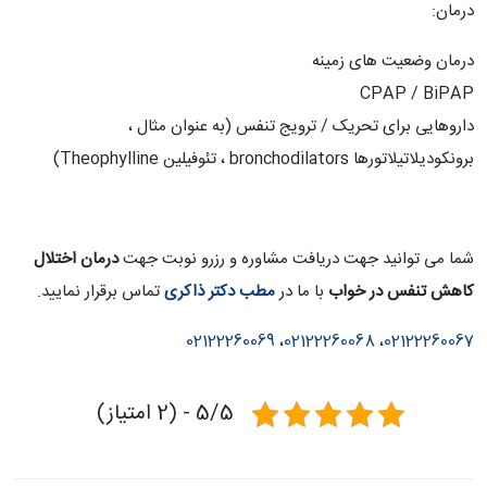
درمان:
درمان وضعیت های زمینه
CPAP / BiPAP
داروهایی برای تحریک / ترویج تنفس (به عنوان مثال ،
برونکودیلاتیلاتورها bronchodilators ، تئوفیلین Theophylline)
شما می توانید جهت دریافت مشاوره و رزرو نوبت جهت
درمان اختلال
کاهش تنفس در خواب
با ما در
مطب دکتر ذاکری
تماس برقرار نمایید.
02122260069
،
02122260068
،
02122260067
5/5 - (2 امتیاز)