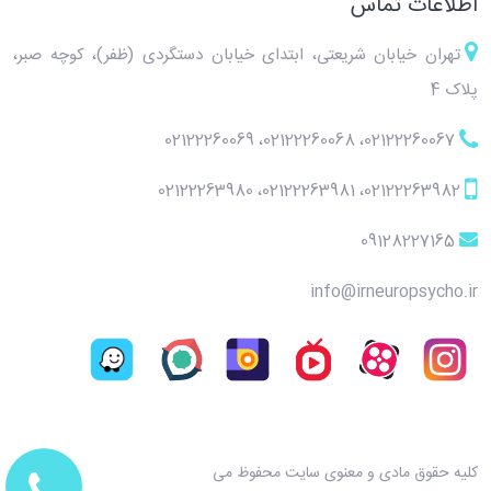
اطلاعات تماس
تهران خیابان شریعتی، ابتدای خیابان دستگردی (ظفر)، کوچه صبر،
پلاک 4
02122260069
،
02122260068
،
02122260067
02122263980
،
02122263981
،
02122263982
09128227165
info@irneuropsycho.ir
کلیه حقوق مادی و معنوی سایت محفوظ می