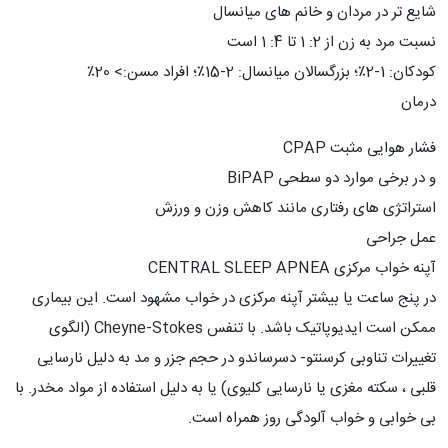
شایع تر در مردان و خانم های میانسال
نسبت مرد به زن از 2: 1 تا 4: 1 است
کودکان: 1-2٪؛ بزرگسالان میانسال: 2-15٪؛ افراد مسن:> 20٪
درمان
فشار هوایی مثبت CPAP
و در برخی موارد دو سطحی BiPAP
استراتژی های رفتاری مانند کاهش وزن و ورزش
عمل جراحی
آپنه خواب مرکزی CENTRAL SLEEP APNEA
در پنج ساعت یا بیشتر آپنه مرکزی در خواب مشهود است. این بیماری
ممکن است ایدیوپاتیک باشد. با تنفس Cheyne-Stokes (الگوی
تغییرات تناوبی کرسنتو- دسرساندو در حجم جزر و مد به دلیل نارسایی
قلبی ، سکته مغزی یا نارسایی کلیوی) یا به دلیل استفاده از مواد مخدر. با
بی خوابی و خواب آلودگی روز همراه است.