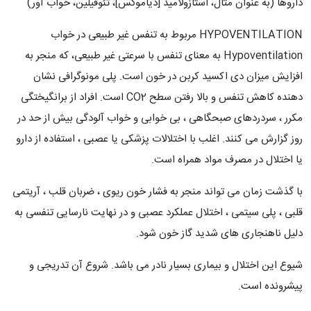
داروها (به عنوان مثال، استازولامید [دیاموکس]، تئوفیلین، خواب آور)
HYPOVENTILATION مربوط به تنفس غیر طبیعی در خواب
Hypoventilation به معنای تنفس با سرعتی غیر طبیعی، که منجر به
افزایش میزان دی اکسید کربن در خون است. پلی مونوگرافی نشان
دهنده کاهش تنفس و بالا رفتن سطح CO2 است. افراد از برانگیختگی
مکرر ، سردردهای صبحگاهی ، بی خوابی و خواب آلودگی بیش از حد در
روز گزارش می کنند. اغلب با اختلالات پزشکی یا عصبی ، استفاده از دارو
یا اختلال در مصرف مواد همراه است.
با گذشت زمان می تواند منجر به فشار خون ریوی ، ضربان قلب ، آریتمی
قلبی ، پلی سیتمی ، اختلال عملکرد عصبی و در نهایت نارسایی تنفسی به
دلیل ناهنجاری های شدید گاز خون شود.
شیوع این اختلال و بیماری بسیار نادر می باشد. شروع آن تدریجی و
پیشرونده است.