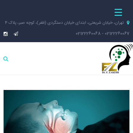
تهران، خیابان شریعتی، ابتدای خیابان دستگردی (ظفر)، کوچه صبر، پلاک 4
02122260068
-
02122260067