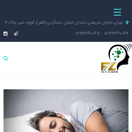
تهران، خیابان شریعتی، ابتدای خیابان دستگردی (ظفر)، کوچه صبر، پلاک 4
02122260068
-
02122260067