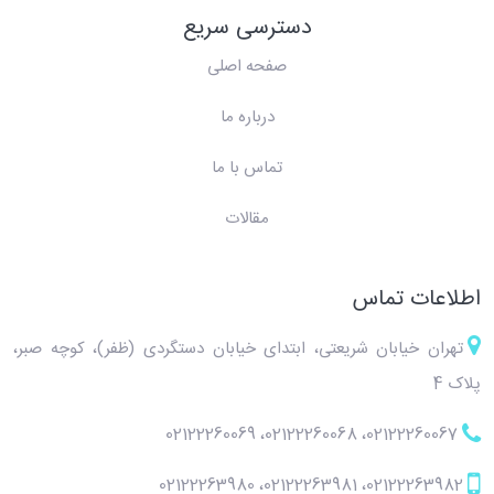
دسترسی سریع
صفحه اصلی
درباره ما
تماس با ما
مقالات
اطلاعات تماس
تهران خیابان شریعتی، ابتدای خیابان دستگردی (ظفر)، کوچه صبر،
پلاک 4
02122260069
،
02122260068
،
02122260067
02122263980
،
02122263981
،
02122263982