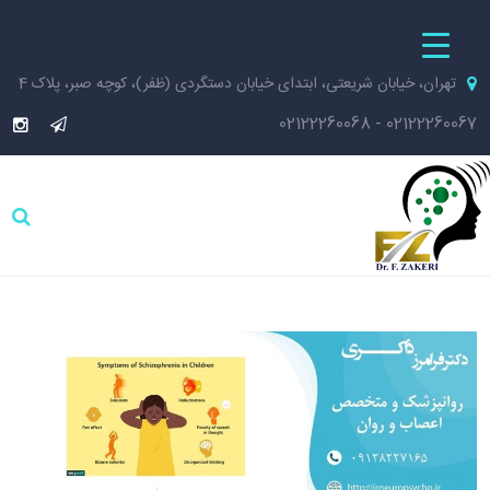
تهران، خیابان شریعتی، ابتدای خیابان دستگردی (ظفر)، کوچه صبر، پلاک 4
02122260068
-
02122260067