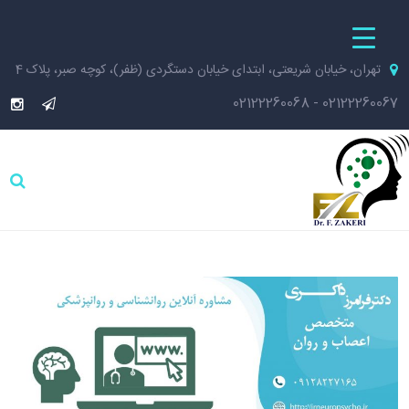
تهران، خیابان شریعتی، ابتدای خیابان دستگردی (ظفر)، کوچه صبر، پلاک 4
02122260068
-
02122260067