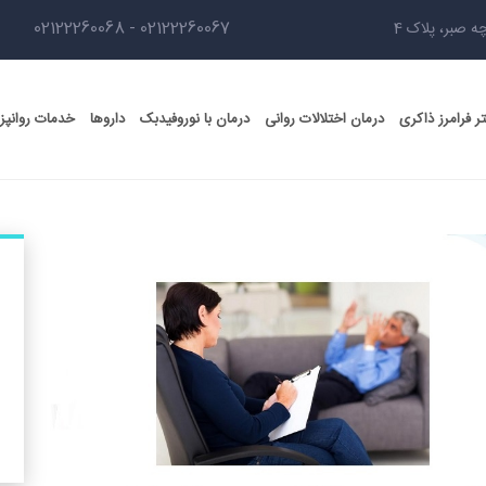
02122260068
-
02122260067
ه صبر، پلاک 4
ر فرامرز ذاکری
درمان اختلالات روانی
درمان با نوروفیدبک
داروها
خدمات روانپ