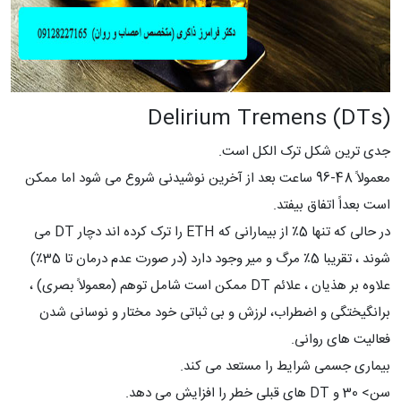
Delirium Tremens (DTs)
جدی ترین شکل ترک الکل است.
معمولاً 48-96 ساعت بعد از آخرین نوشیدنی شروع می شود اما ممکن
است بعداً اتفاق بیفتد.
در حالی که تنها 5٪ از بیمارانی که ETH را ترک کرده اند دچار DT می
شوند ، تقریبا 5٪ مرگ و میر وجود دارد (در صورت عدم درمان تا 35٪)
علاوه‌ بر هذیان ، علائم DT ممکن است شامل توهم (معمولاً بصری) ،
برانگیختگی و اضطراب، لرزش و بی ثباتی خود مختار و نوسانی شدن
فعالیت های روانی.
بیماری جسمی شرایط را مستعد می کند.
سن> 30 و DT های قبلی خطر را افزایش می دهد.