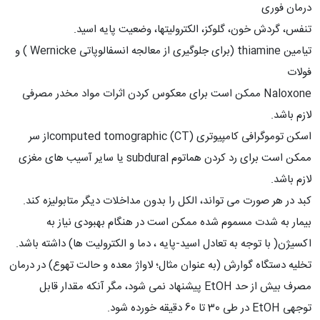
درمان فوری
تنفس، گردش خون، گلوکز، الکترولیتها، وضعیت پایه اسید.
تیامین thiamine (برای جلوگیری از معالجه انسفالوپاتی Wernicke ) و
فولات
Naloxone ممکن است برای معکوس کردن اثرات مواد مخدر مصرفی
لازم باشد.
اسکن توموگرافی کامپیوتری computed tomographic (CT)از سر
ممکن است برای رد کردن هماتوم subdural یا سایر آسیب های مغزی
لازم باشد.
کبد در هر صورت می تواند، الکل را بدون مداخلات دیگر متابولیزه کند.
بیمار به شدت مسموم شده ممکن است در هنگام بهبودی نیاز به
اکسیژن( با توجه به تعادل اسید-پایه ، دما و الکترولیت ها) داشته باشد.
تخلیه دستگاه گوارش (به عنوان مثال؛ لاواژ معده و حالت تهوع) در درمان
مصرف بیش از حد EtOH پیشنهاد نمی شود، مگر آنکه مقدار قابل
توجهی EtOH در طی 30 تا 60 دقیقه خورده شود.