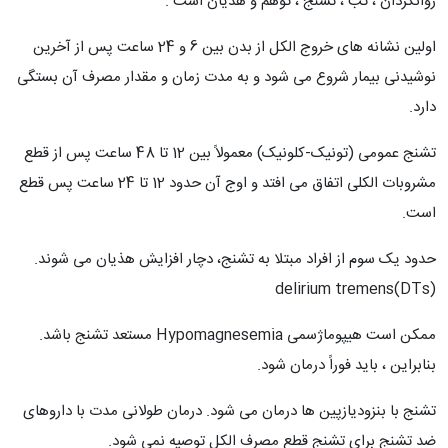
روانگردان ، تب ، تشنج ، توهم و هذیان است .
اولین نشانه های خروج الکل از بدن بین 6 و 24 ساعت پس از آخرین
نوشیدنی بیمار شروع می شود و به مدت زمان و مقدار مصرف آن بستگی
دارد.
تشنج عمومی (تونیک-کلونیک) معمولاً بین 12 تا 48 ساعت پس از قطع
مشروبات الکلی اتفاق می افتد و اوج آن حدود 12 تا 24 ساعت پس قطع
است.
حدود یک سوم از افراد مبتلا به تشنج، دچار افزایش هذیان می شوند.
delirium tremens(DTs)
ممکن است هیپوماژسمی Hypomagnesemia مستعد تشنج باشد.
بنابراین ، باید فوراً درمان شود.
تشنج با بنزودیازپین ها درمان می شود. درمان طولانی مدت با داروهای
ضد تشنج برای تشنج قطع مصرف الکل توصیه نمی شود.