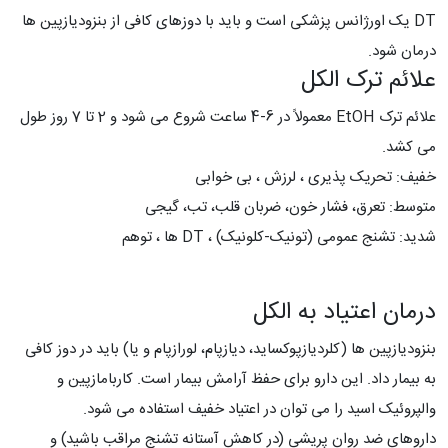
DT یک اورژانس پزشکی است و باید با دوزهای کافی از بنزودیازپین ها
درمان شود.
علائم ترک الکل
علائم ترک EtOH معمولاً در 6-4 ساعت شروع می شود و 2 تا 7 روز طول
می کشد.
خفیف: تحریک پذیری ، لرزش ، بی خوابی
متوسط: تعرق، فشار خون، ضربان قلب، تب، گیجی
شدید: تشنج عمومی (تونیک-کلونیک) ، DT ها ، توهم
درمان اعتیاد به الکل
بنزودیازپین ها (کلردیازپوکساید، دیازپام، لورازپام و یا) باید در دوز کافی
به بیمار داد. این دارو برای حفظ آرامش بیمار است. کاربامازپین و
والپروئیک اسید را می توان در اعتیاد خفیف استفاده می شود.
داروهای ضد روان پریشی (در کاهش آستانه تشنج مراقب باشید) و