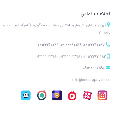
اطلاعات تماس
تهران خیابان شریعتی، ابتدای خیابان دستگردی (ظفر)، کوچه صبر،
پلاک 4
02122260069
،
02122260068
،
02122260067
02122263980
،
02122263981
،
02122263982
09128227165
info@irneuropsycho.ir