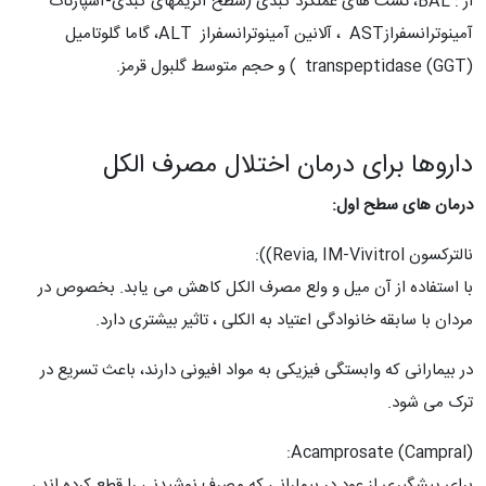
از : BAL، تست های عملکرد کبدی (سطح آنزیمهای کبدی-آسپارتات
آمینوترانسفرازAST ، آلانین آمینوترانسفراز ALT، گاما گلوتامیل
transpeptidase (GGT) ) و حجم متوسط گلبول قرمز.
داروها برای درمان اختلال مصرف الکل
درمان های سطح اول:
نالترکسون Revia, IM-Vivitrol)):
با استفاده از آن میل و ولع مصرف الکل کاهش می یابد. بخصوص در
مردان با سابقه خانوادگی اعتیاد به الکلی ، تاثیر بیشتری دارد.
در بیمارانی که وابستگی فیزیکی به مواد افیونی دارند، باعث تسریع در
ترک می شود.
Acamprosate (Campral):
برای پیشگیری از عود در بیمارانی که مصرف نوشیدنی را قطع کرده اند ،