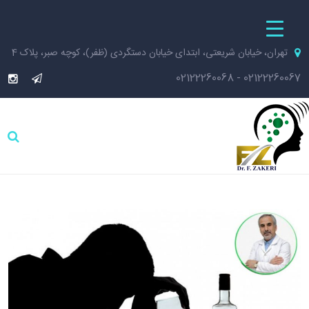
تهران، خیابان شریعتی، ابتدای خیابان دستگردی (ظفر)، کوچه صبر، پلاک 4
02122260068
-
02122260067