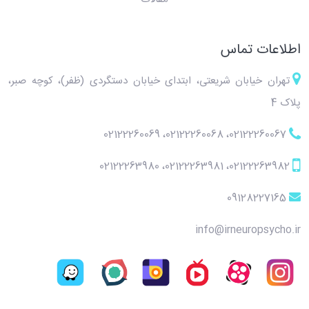
اطلاعات تماس
تهران خیابان شریعتی، ابتدای خیابان دستگردی (ظفر)، کوچه صبر،
پلاک 4
02122260069
،
02122260068
،
02122260067
02122263980
،
02122263981
،
02122263982
09128227165
info@irneuropsycho.ir