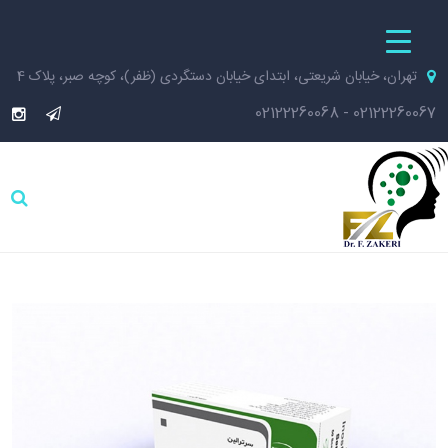
تهران، خیابان شریعتی، ابتدای خیابان دستگردی (ظفر)، کوچه صبر، پلاک 4
02122260068
-
02122260067