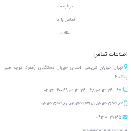
درباره ما
تماس با ما
مقالات
اطلاعات تماس
تهران خیابان شریعتی، ابتدای خیابان دستگردی (ظفر)، کوچه صبر،
پلاک 4
02122260069
،
02122260068
،
02122260067
02122263980
،
02122263981
،
02122263982
09128227165
info@irneuropsycho.ir