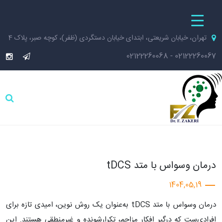
تهران، خیابان شریعتی، ابتدای خیابان دستگردی (ظفر)، کوچه صبر، پلاک 4
02122260068
-
02122260067
درمان وسواس با متد tDCS‎
1404,05,19
درمان وسواس با متد tDCS به‌عنوان یک روش نوین، امیدی تازه برای
افرادی‌ست که درگیر افکار مزاحم، تکرارشونده و غیرمنطقی هستند. این