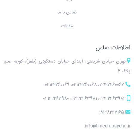
تماس با ما
مقالات
اطلاعات تماس
تهران خیابان شریعتی، ابتدای خیابان دستگردی (ظفر)، کوچه صبر،
پلاک 4
02122260069
،
02122260068
،
02122260067
02122263980
،
02122263981
،
02122263982
09128227165
info@irneuropsycho.ir