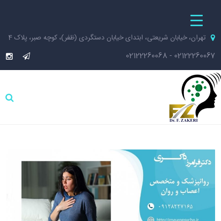
تهران، خیابان شریعتی، ابتدای خیابان دستگردی (ظفر)، کوچه صبر، پلاک 4
02122260068
-
02122260067