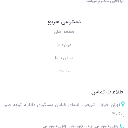
مراجعین محترم میباشد.
دسترسی سریع
صفحه اصلی
درباره ما
تماس با ما
مقالات
اطلاعات تماس
تهران خیابان شریعتی، ابتدای خیابان دستگردی (ظفر)، کوچه صبر،
پلاک 4
02122260069
،
02122260068
،
02122260067