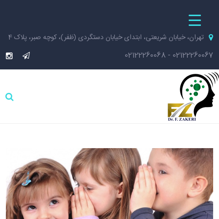
تهران، خیابان شریعتی، ابتدای خیابان دستگردی (ظفر)، کوچه صبر، پلاک 4
02122260068
-
02122260067