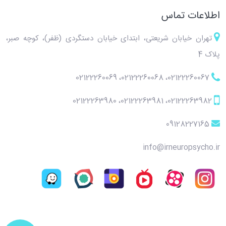
اطلاعات تماس
تهران خیابان شریعتی، ابتدای خیابان دستگردی (ظفر)، کوچه صبر،
پلاک 4
02122260069
،
02122260068
،
02122260067
02122263980
،
02122263981
،
02122263982
09128227165
info@irneuropsycho.ir