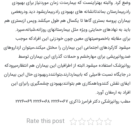
وضع کرد. والبته بهتراینست که بیمارمدت زمان موردنیاز برای بهبودی
رادربیمارستان بماندتانشانه های بهبودی رادربیماربشود دید.ودربعضی
بیماران پروسه بستری گاها تا یکسال هم طول میکشد.وپس ازبستری هم
باید به نهادهای حمایتی ویژه مثل بیمارستانهای روزانه،شبانه،سپرد.
برای مقابله باخصوصیتهای معین چون خودزنی این افرادکه موجب
میشود کارکردهای اجتماعی این بیماران را مختل میکند،میتوان ازداروهای
ضدروانپریشی برای مهارخشم و حملات گذرای این بیماران توسط
روانپزشک استفاده میشود.البته از اطرافیان این بیماران هم انتظارمیرودکه
در جایگاه نسبت فامیلی که بابیماردارند،بتواننددربهبودی حال این بیماران
ایفای نقش کنندوباهمکاری هم بتوانندبهبودی چشمگیری رابرای این
افراد به ارمغان آورد.
مطب روانپزشکی دکتر فرامرز ذاکری ۲۲۲۶۰۰۶۷ ۲۲۲۶۰۰۶۸ ۲۲۲۶۰۰۶۹
Rate this post