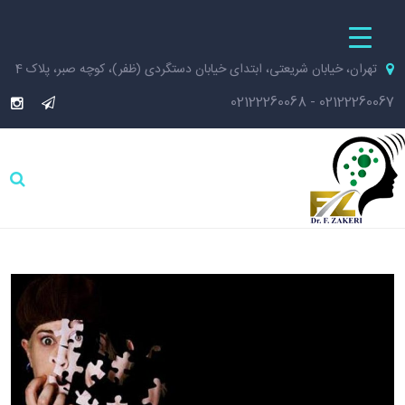
تهران، خیابان شریعتی، ابتدای خیابان دستگردی (ظفر)، کوچه صبر، پلاک 4
02122260068
-
02122260067