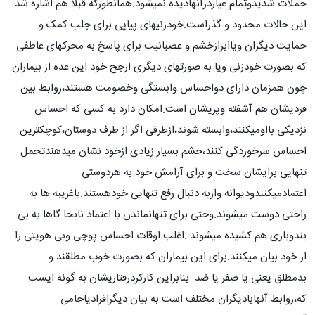
حملات شدیدوتمام عیاردرآنهادیده نمیشود.همانطورکه قبلا هم اشاره شد
این حالات محدود و گذراست.خودزنیهای پیاپی برای جلب کمک و
حمایت دیگران ویاابرازخشم و عصبانیت برای پاسخ به محرکهای عاطفی
که بصورت خودزنی ویا به صورتهای دیگری ارجح خود.این عده از بیماران
چون همزمان دارای دواحساس وابستگی وخصومت هستند،روابط بین
فردیشان هم آشفته وپریشان است.امکان دارد به کسی که احساس
نزدیکی بااومیکنند،وابسته شوند،ازطرفی اگر از طرف دوستان،کوچکترین
احساس سرخوردگی کنند،خشم بسیار زیادی ازخود نشان میدهندتحمل
تنهایی برایشان سخت و برای آرامش خود به هردوستی
اعتمادمیکنندودیوانه واربه دنبال رفع تنهایی خودهستند.باغریبه ها به
راحتی دوست میشوند.وحتی برای تنهانماندن با اعتماد نابجا گاها به بی
بندوباری هم کشیده میشوند .اغلب اوقات احساس پوچی وبی هویتی را
از خود بیان میکنند.برای این بیماران که بصورت خوب مطلقند و
بدمطلق.یعنی یا صفر یا ضد. بنابراین کارکردرفتاریشان به گونه ایست
که،روابط آنهابادیگران مختلف است.به بیان دیگرافرادیاحامی