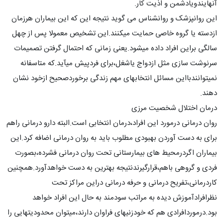
آنهایندویادشمن و اذیت کار.
این روانپزشک و روانشناس می گوید نتیجه این که این بیماران هرزمان
ازدسته یا گروه خاصی حمایت میکنند.این تشخیص معمولا پس از چهل
سالگی براین افراد داده میشود.یعنی زمانی که احتمال گرفتن تصمیمات
سرنوشت سازی مثل ازدواج یاشغل،برای فردپیش میآید.که متاسفانه
نمیتوانندبااین مسائل انتخابهای مهم زندگی برخوردصحیح ازخود نشان
دهند.
درمان اختلال شخصیت مرزی
روان درمانی درمورد این افراد،درمان انتخابی است.البته دارو درمانی راهم
برای به دست آوردن بهبودی مطلوب باید به روان درمانی اضافه کرد.این
بیماران اگردرمحیط های بیمارستانی تحت روان درمانی فشرده،بصورت
فردی و گروهی باهم،قرارگیرندنتیجه بهترین به دست خواهدآورد.همچنین
کاردرمانی،تفریح درمانی و حرفه درمانی دراین مراکز تحت
نظرافرادآموزش دیده به مراتب سودمند به حال این افراد خواهد
بود.درموردافرادی هم که خودزنیهای فراوان دارند،میتوان محدودیتهایی را