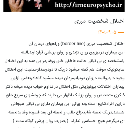
اختلال شخصیت مرزی
1401,09,05
اختلال شخصیت مرزی (border line) وراههای درمان آن.
این بیماران درمرزبین روان نژندی و روان پریشی قراردارند.البته
بامشخصه ی بی ثباتی حالت عاطفی خلق ورفتاردراین عده.به این اختلال
سایکوتیک موقت هم گفته میشود.دریک تا دودرصدازجمعیت این اختلال
وجود دارد.والبته درزنان دوبرابرمردان دیده میشود.گاهادربعضی ازاین
بیماران اختلالات بیولوژیکی مثل اختلال در تداوم خواب دیده میشه دکتر
ذاکری متخصص و روان پزشک اظهار می دارند که چرخشهای سریع خلق
دراین افرادشایع است وبه بیانی این بیماران دارای بی ثباتی هیجانی
هستند.دریک لحظه شایدنزاع طلب و لحظه ای بعدافسرده وشایدلحظه
ای دیگرهم هیچ احساسی ندارند. (بصورت روان پرشی کوتاه مدت.)