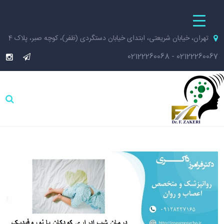
تهران، خیابان شریعتی، ابتدای خیابان دستگردی (ظفر)، کوچه صبر، پلاک 4
02122260068
-
02122260067