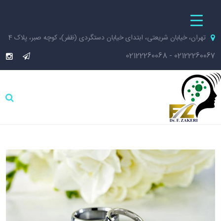
تهران، خیابان شریعتی، ابتدای خیابان دستگردی (ظفر)، کوچه صبر، پلاک 4
02122260068
-
02122260067