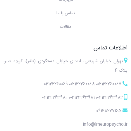
تماس با ما
مقالات
اطلاعات تماس
تهران خیابان شریعتی، ابتدای خیابان دستگردی (ظفر)، کوچه صبر،
پلاک 4
02122260069
،
02122260068
،
02122260067
02122263980
،
02122263981
،
02122263982
09128227165
info@irneuropsycho.ir