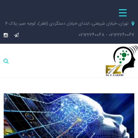
تهران، خیابان شریعتی، ابتدای خیابان دستگردی (ظفر)، کوچه صبر، پلاک 4
02122260068
-
02122260067