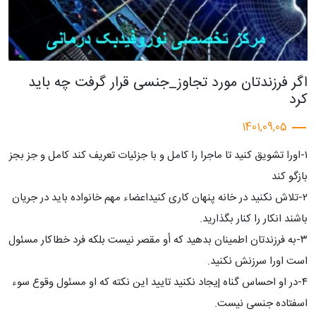
اگر فرزندتان مورد تجاوز_جنسی قرار گرفت چه باید
كرد
1401,09,05
١-اورا تشویق کنید تا ماجرا را کامل و با جزئیات تعریف کند كامل و جز بجز
بازگو كند
٢-تلاش نکنید در خانه پنهان کاری کنیداعضاء مهم خانواده باید در جریان
باشند انکار را کنار بگذارید.
٣-به فرزندتان اطمينان بدهيد كه أو مقصر نيست بلكه فرد خطاکار مسئول
است اورا سرزنش نکنید.
٤-در او احساس گناه إيجاد نكنيد تایید این نکته که او مسئول وقوع سوء
اسفتاده جنسی نیست.