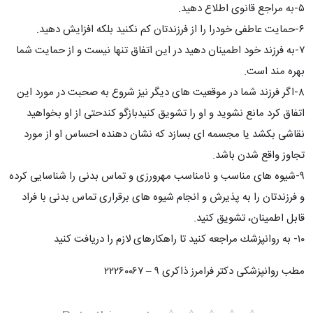
٥-به مراجع قانوی اطلاع دهيد.
٦-حمایت عاطفی خودرا را از فرزندتان كم نكنيد بلكه افزایش دهید.
٧-به فرزند خود اطمينان دهيد در این اتفاق تنها نیست و از حمایت شما
بهره مند است.
٨-اگر فرزند شما در موقعیت های دیگر نیز شروع به صحبت در مورد این
اتفاق کرد مانع نشوید و او را تشویق کنیدبازگو كندحتی از او بخواهید
نقاشی بکشد یا مجسمه ای بسازد که نشان دهنده احساس او از مورد
تجاوز واقع شدن باشد.
٩-شیوه های مناسب و نامناسب مهرورزی و تماس بدنی را شناسایی کرده
و فرزندتان را به پذیرش و انجام شیوه های برقراری تماس بدنی با فراد
قابل اطمینان، تشویق کنید.
١٠- به روانپزشك مراجعه كنيد تا راهكارهاى لازم را دريافت كنيد
مطب روانپزشکی دکتر فرامرز ذاکری ٩ – ٢٢٢٦٠٠٦٧