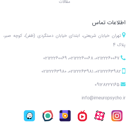
مقالات
اطلاعات تماس
تهران خیابان شریعتی، ابتدای خیابان دستگردی (ظفر)، کوچه صبر،
پلاک 4
02122260069
،
02122260068
،
02122260067
02122263980
،
02122263981
،
02122263982
09128227165
info@irneuropsycho.ir