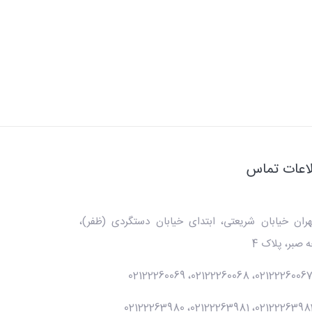
اعات تماس
هران خیابان شریعتی، ابتدای خیابان دستگردی (ظفر)،
 صبر، پلاک 4
02122260069
،
02122260068
،
0212226006
02122263980
،
02122263981
،
0212226398