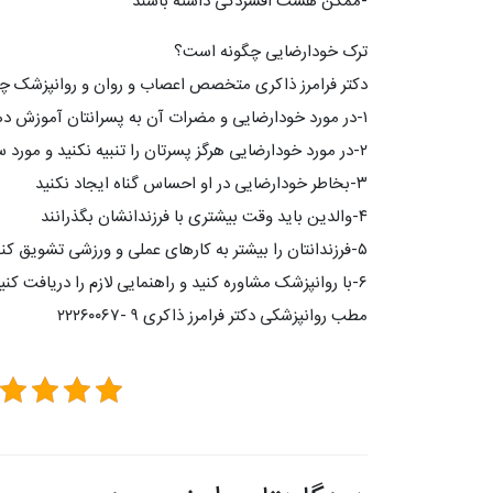
-ممکن هست افسردگی داشته باشند
ترک خودارضایی چگونه است؟
دکتر فرامرز ذاکری متخصص اعصاب و روان و روانپزشک چند 
۱-در مورد خودارضایی و مضرات آن به پسرانتان آموزش دهید با او صحبت کنید و آگاهی متناسب با سن به او بدهید
۲-در مورد خودارضایی هرگز پسرتان را تنبیه نکنید و مورد سرزنش قرار ندهید
۳-بخاطر خودارضایی در او احساس گناه ایجاد نکنید
۴-والدین باید وقت بیشتری با فرزندانشان بگذرانند
۵-فرزندانتان را بیشتر به کارهای عملی و ورزشی تشویق کنند
۶-با روانپزشک مشاوره کنید و راهنمایی لازم را دریافت کنید
مطب روانپزشکی دکتر فرامرز ذاکری ۹ -۲۲۲۶۰۰۶۷