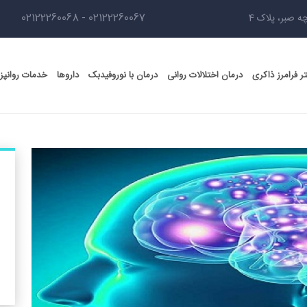
02122260068
-
02122260067
ه صبر، پلاک 4
ر فرامرز ذاکری
درمان اختلالات روانی
درمان با نوروفیدبک
داروها
خدمات روانپ