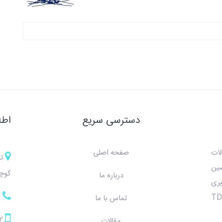
دسترسی سریع
اطل
لات
صفحه اصلی
ت
صین
کوچه
درباره ما
ری
7
وروفیدبک ، بیوفیدبک و TDCS
تماس با ما
2
مقالات