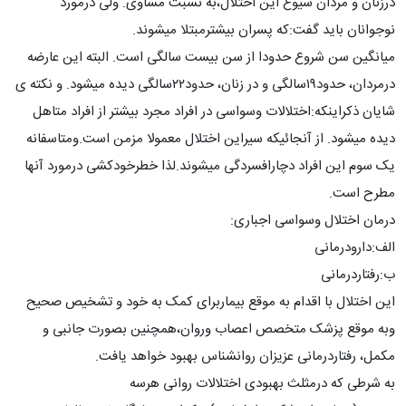
درزنان و مردان شیوع این اختلال،به نسبت مساوی. ولی درمورد
نوجوانان باید گفت:که پسران بیشترمبتلا میشوند.
میانگین سن شروع حدودا از سن بیست سالگی است. البته این عارضه
درمردان، حدود۱۹سالگی و در زنان، حدود۲۲سالگی دیده میشود. و نکته ی
شایان ذکراینکه:اختلالات وسواسی در افراد مجرد بیشتر از افراد متاهل
دیده میشود. از آنجائیکه سیراین اختلال معمولا مزمن است.ومتاسفانه
یک سوم این افراد دچارافسردگی میشوند.لذا خطرخودکشی درمورد آنها
مطرح است.
درمان اختلال وسواسی اجباری:
الف:دارودرمانی
ب:رفتاردرمانی
این اختلال با اقدام به موقع بیماربرای کمک به خود و تشخیص صحیح
وبه موقع پزشک متخصص اعصاب وروان،همچنین بصورت جانبی و
مکمل، رفتاردرمانی عزیزان روانشناس بهبود خواهد یافت.
به شرطی که درمثلث بهبودی اختلالات روانی هرسه