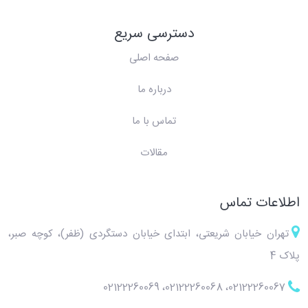
دسترسی سریع
صفحه اصلی
درباره ما
تماس با ما
مقالات
اطلاعات تماس
تهران خیابان شریعتی، ابتدای خیابان دستگردی (ظفر)، کوچه صبر،
پلاک 4
02122260069
،
02122260068
،
02122260067