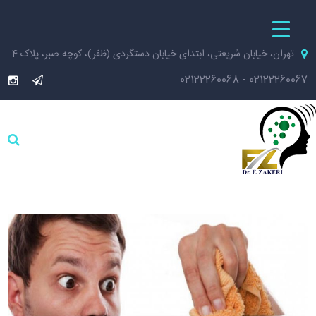
تهران، خیابان شریعتی، ابتدای خیابان دستگردی (ظفر)، کوچه صبر، پلاک 4
02122260068
-
02122260067