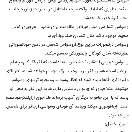
خوردن غذامیکند.ویا صورت خودرادرزمانی بیش از زمان موردنیازاصلاح
میکند. بطوری که اتلاف وقت موجب اختلال در مدیریت زمان درخانه یا
محل کارشخص خواهدشد.
وسواس شمارشی:میلی غیرقابل مقاومت برای شمردن هرچیزی که در
محیط موجود باشد.مثال:شمردن صندلیها،آجرها.
وسواس درتصورات:دراین نوع ازوسواس،شخص در ذهن خودتصوراتی
نظیرکشته شدن کودکان رابطورمکرر تجسم میکند.
وسواس درنوعی اعتقاد:مثلا شخص معتقداست که اگر فکر کنم،بچه ام
مریض است، همین فکر من موجب مرگ بچه ام خواهد شد.به نظر آقای
دکترذاکری؛گاها دیده شده که افکار وسواسی،منجربه ترسهای وسواسی
میشوند. مثلا فردی که چاقو در دسترس دارد، شاید این فکر به ذهن او
برسد که با این چاقو به دیگران آسیب برساند.فلذاچون ازاینفکرخودمطلع
است ازچاقودوری میکند وپیامد آن فوبیای وسواسی ازچاقو برای شخص
خواهد بود.
شیوع اختلال: