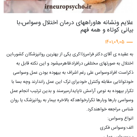
علایم ونشانه هاوراههای درمان اختلال وسواس،با
بیانی کوتاه و همه فهم
1401,09,05
به عقیده ی آقای دکتر فرامرزذاکری یکی از بهترین روانپزشکان کشور،این
اختلال به صورتهای مختلفی درافرادظاهرمیشود و این نکته قابل به
ذکراست افرادوسواس علی رغم اشراف به بیهوده بودن عمل وسواسی
خودتوانایی مقابله وکنترل خودبرای ترک این عمل راندارند وچه بسا با
تکرار بیهوده به نوعی آرامش ناپایدارمیرسند و بدین ترتیب انجام عمل
وسواسی بارها وبارها تکرارخواهدکه بالاخره بیمار به روانپزشک یا روان
شناس مراجعه خواهندکرد.
انواع وسواس:
الف:وسواس فکری
ب:وسواس عملی