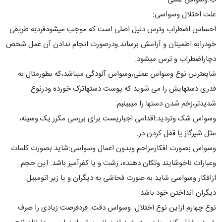
علت اختلال وسواسی:
احساس اضطراب وترس دلیل اصلی است که موجب میشودفردبه طریقی
خودرابه اطمینان و آرامش برساند.ودرصورت انجام ندادن آن عمل شخص
دچاراضطراب و ترس میشود.
شایعترین نوع وسواس عملی،وسواس آلودگی میباشد،که بطورمثال:به
قدری دستهایش را می شوید که پوست دستهاترک خورده ودرنوع
شدیدتر،زخم شدن دستها را میبینیم.
وسواس شک وتردید:اقدامی اجباریست برای بررسی مکرر یک وسیله،
مثل شیرگاز یا قفل کردن در.
وسواس بصورت افکارمزاحم وبدون اعمال وسواسی:شاید بصورت کلمات
وعبارات ناخوشایند وتکان دهنده، زشت و یا کفرآمیز باشد. این حجم
ازافکار وسواسی شاید به صورت فحاشی به دیگران و یا زیر اتومبیل
دیگران انداختن خود باشد.
نوع چهارم ازاین نوع اختلال: وسواس دقت: فردفرصت زیادی را صرف