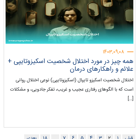
1403,09,08
همه چیز در مورد اختلال شخصیت اسکیزوتایپی +
علائم و راهکارهای درمان
اختلال شخصیت اسکیزو تایپال (اسکیزوتایپی) نوعی اختلال روانی
است که با الگوهای رفتاری عجیب و غریب، تفکر جادویی، و مشکلات
[…]
قبلی
1
2
3
4
5
6
7
…
18
بعدی