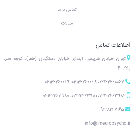
تماس با ما
مقالات
اطلاعات تماس
تهران خیابان شریعتی، ابتدای خیابان دستگردی (ظفر)، کوچه صبر،
پلاک 4
02122260069
،
02122260068
،
02122260067
02122263980
،
02122263981
،
02122263982
09128227165
info@irneuropsycho.ir