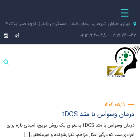
تهران، خیابان شریعتی، ابتدای خیابان دستگردی (ظفر)، کوچه صبر، پلاک 4
02122260068
-
02122260067
1404,05,19
درمان وسواس با متد tDCS‎
درمان وسواس با متد tDCS به‌عنوان یک روش نوین، امیدی تازه برای
افرادی‌ست که درگیر افکار مزاحم، تکرارشونده و غیرمنطقی […]