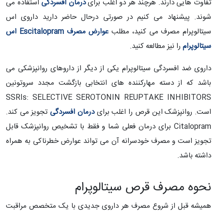
تفاوت هایی دارند. هرچند هر دو اغلب برای
درمان افسردگی
استفاده می
شوند. پیشنهاد می کنیم در صورتی درحال حاضر دارید داروی اس
سیتالوپرام مصرف می کنید، مطلب
عوارض مصرف Escitalopram اس
سیتالوپرام
را نیز مطالعه کنید.
داروی ضد افسردگی سیتالوپرام یکی از دیگر از داروهای روانپزشکی می
باشد که از دسته مهارکننده های انتخابی بازگشت مجدد سروتونین
SSRIs: SELECTIVE SEROTONIN REUPTAKE INHIBITORS
است. روانپزشک این قرص را اغلب برای
درمان افسردگی
تجویز می کند.
Citalopram برای درمان فعلی شما و فقط با تشخیص روانپزشک قابل
تجویز است و مصرف خودسرانه آن می تواند عوارض خطرناکی به همراه
داشته باشد.
نحوه مصرف قرص سیتالوپرام
همیشه قبل از شروع مصرف هر داروی جدیدی با یک متخصص مراقبت