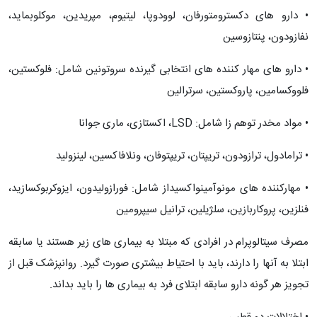
• دارو های دکسترومتورفان، لوودوپا، لیتیوم، مپریدین، موکلوبماید،
نفازودون، پنتازوسین
• دارو های مهار کننده های انتخابی گیرنده سروتونین شامل: فلوکستین،
فلووکسامین، پاروکستین، سرترالین
• مواد مخدر توهم زا شامل: LSD، اکستازی، ماری جوانا
• ترامادول، ترازودون، تریپتان، تریپتوفان، ونلافاکسین، لینزولید
• مهارکننده های مونوآمینواکسیداز شامل: فورازولیدون، ایزوکربوکسازید،
فنلزین، پروکاربازین، سلژیلین، ترانیل سیپرومین
مصرف سیتالوپرام در افرادی که مبتلا به بیماری های زیر هستند یا سابقه
ابتلا به آنها را دارند، باید با احتیاط بیشتری صورت گیرد. روانپزشک قبل از
تجویز هر گونه دارو سابقه ابتلای فرد به بیماری ها را باید بداند.