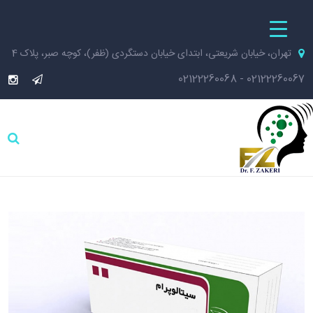
تهران، خیابان شریعتی، ابتدای خیابان دستگردی (ظفر)، کوچه صبر، پلاک 4
02122260068
-
02122260067