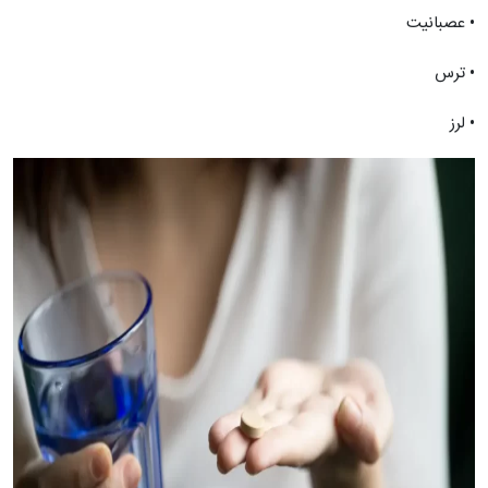
• عصبانیت
• ترس
• لرز