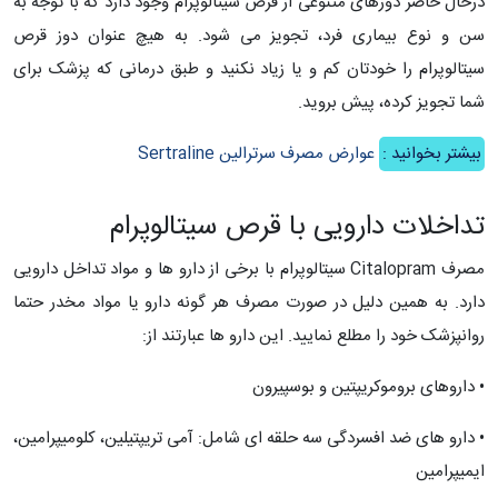
درحال حاضر دوزهای متنوعی از قرص سیتالوپرام وجود دارد که با توجه به
سن و نوع بیماری فرد، تجویز می شود. به هیچ عنوان دوز قرص
سیتالوپرام را خودتان کم و یا زیاد نکنید و طبق درمانی که پزشک برای
شما تجویز کرده، پیش بروید.
بیشتر بخوانید :
عوارض مصرف سرترالین Sertraline
تداخلات دارویی با قرص سیتالوپرام
مصرف Citalopram سیتالوپرام با برخی از دارو ها و مواد تداخل دارویی
دارد. به همین دلیل در صورت مصرف هر گونه دارو یا مواد مخدر حتما
روانپزشک خود را مطلع نمایید. این دارو ها عبارتند از:
• داروهای بروموکریپتین و بوسپیرون
• دارو های ضد افسردگی سه حلقه ای شامل: آمی تریپتیلین، کلومیپرامین،
ایمیپرامین