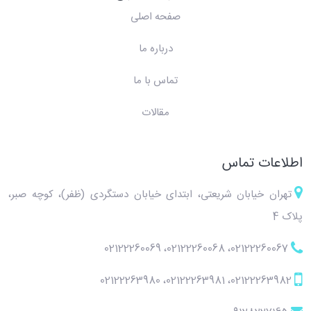
صفحه اصلی
درباره ما
تماس با ما
مقالات
اطلاعات تماس
تهران خیابان شریعتی، ابتدای خیابان دستگردی (ظفر)، کوچه صبر،
پلاک 4
02122260069
،
02122260068
،
02122260067
02122263980
،
02122263981
،
02122263982