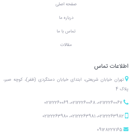
صفحه اصلی
درباره ما
تماس با ما
مقالات
اطلاعات تماس
تهران خیابان شریعتی، ابتدای خیابان دستگردی (ظفر)، کوچه صبر،
پلاک 4
02122260069
،
02122260068
،
02122260067
02122263980
،
02122263981
،
02122263982
09128227165