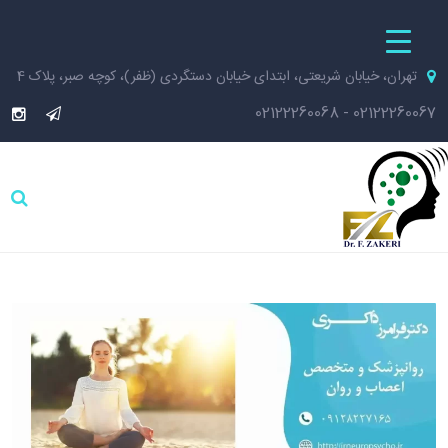
تهران، خیابان شریعتی، ابتدای خیابان دستگردی (ظفر)، کوچه صبر، پلاک 4
02122260068
-
02122260067