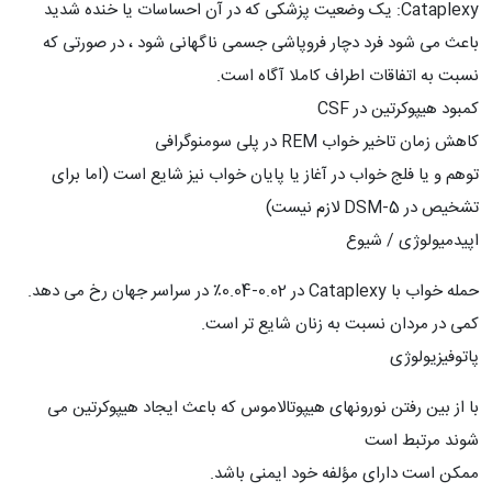
Cataplexy: یک وضعیت پزشکی که در آن احساسات یا خنده شدید
باعث می شود فرد دچار فروپاشی جسمی ناگهانی شود ، در صورتی که
نسبت به اتفاقات اطراف کاملا آگاه است.
کمبود هیپوکرتین در CSF
کاهش زمان تاخیر خواب REM در پلی سومنوگرافی
توهم و یا فلج خواب در آغاز یا پایان خواب نیز شایع است (اما برای
تشخیص در DSM-5 لازم نیست)
اپیدمیولوژی / شیوع
حمله خواب با Cataplexy در 0.02-0.04٪ در سراسر جهان رخ می دهد.
کمی در مردان نسبت به زنان شایع تر است.
پاتوفیزیولوژی
با از بین رفتن نورونهای هیپوتالاموس که باعث ایجاد هیپوکرتین می
شوند مرتبط است
ممکن است دارای مؤلفه خود ایمنی باشد.