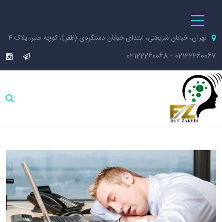
تهران، خیابان شریعتی، ابتدای خیابان دستگردی (ظفر)، کوچه صبر، پلاک 4
02122260068
-
02122260067