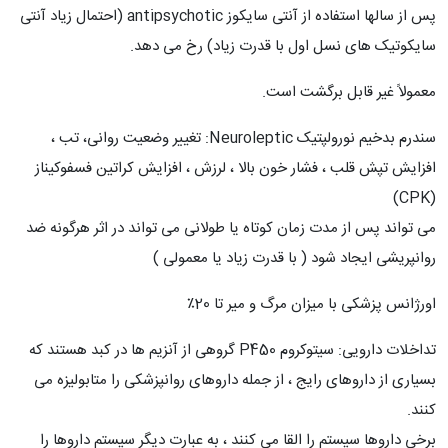
پس از سالها استفاده از آنتی سایکوز antipsychotic (احتمال زیاد آنتی
سایکوتیک های نسل اول با قدرت زیاد) رخ می دهد.
معمولاً غیر قابل برگشت است.
سندرم بدخیم نورولپتیک Neuroleptic: تغییر وضعیت روانی، تب ،
افزایش تپش قلب ، فشار خون بالا ، لرزش ، افزایش کراتین فسفوکیناز
(CPK)
می تواند پس از مدت زمان كوتاه یا طولانی می تواند در اثر هرگونه ضد
روانپریشی ایجاد شود ( با قدرت زیاد یا معمولی )
اورژانس پزشکی با میزان مرگ و میر تا 20٪
تداخلات دارویی: سیتوکروم P450 گروهی از آنزیم ها در کبد هستند که
بسیاری از داروهای رایج ، از جمله داروهای روانپزشکی را متابولیزه می
کنند.
برخی داروها سیستم را القا می کنند ، به عبارت دیگر سیستم داروها را