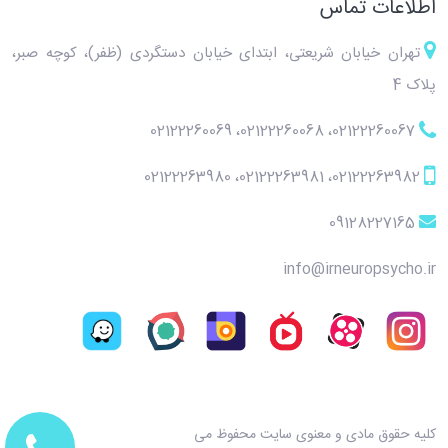
اطلاعات تماس
تهران خیابان شریعتی، ابتدای خیابان دستگردی (ظفر)، کوچه صبر،
پلاک 4
02122260069
،
02122260068
،
02122260067
02122263980
،
02122263981
،
02122263982
09128227165
info@irneuropsycho.ir
کلیه حقوق مادی و معنوی سایت محفوظ می