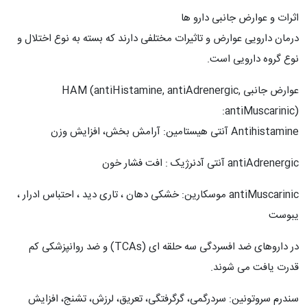
اثرات و عوارض جانبی دارو ها
درمان دارویی عوارض و تاثیرات مختلفی دارند که بسته به نوع اختلال و
نوع گروه دارویی است.
عوارض جانبی HAM (antiHistamine, antiAdrenergic,
antiMuscarinic):
Antihistamine آنتی هیستامین: آرامش بخش، افزایش وزن
antiAdrenergic آنتی آدنرژیک : افت فشار خون
antiMuscarinic موسکارین: خشکی دهان ، تاری دید ، احتباس ادرار ،
یبوست
در داروهای ضد افسردگی سه حلقه ای (TCAs) و ضد روانپزشکی کم
قدرت یافت می شوند.
سندرم سروتونین: سردرگمی، گرگرفتگی، تعریق، لرزش، تشنج، افزایش