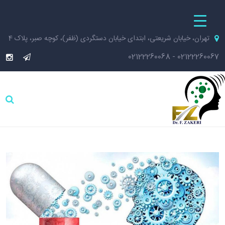
تهران، خیابان شریعتی، ابتدای خیابان دستگردی (ظفر)، کوچه صبر، پلاک 4
02122260068
-
02122260067