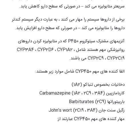
سریعتر متابولیزه می کند – در صورتی که سطح دارو کاهش یابد.
برخی از داروها سیستم را مهار می کنند ، به عبارت دیگر سیستم کندتر
داروها را متابولیزه می کند – در صورتی که سطح دارو افزایش یابد.
آنزیمهای مشترک سیتوکروم P450 که در متابولیزه کردن داروهای
روانپزشکی مهم هستند شامل CYP3A4 ، CYP2D6 ، CYP1A2 ،
CYP2C9 ، CYP2C19 می باشند.
القا کننده های مهم CYP450 شامل موارد زیر هستند:
دخانیات بخصوص تنباکو (1A2)
کاربامازپین Carbamazepine (1A2 ، 2C9 ، 3A4)
باربیتوراتها Barbiturates (2C9)
زگیل سنت جان John’s wort (2C19 ، 3A4)
مهار کننده های مهم CYP450 عبارتند از: