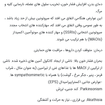
دمای بدن، افزایش فشار خون، تخریب سلول های عضله، نارسایی کلیه و
مرگ.
این عوارض هنگامی اتفاق می افتد که سروتونین بیش از حد زیاد باشد ،
به طور عمومی وقتی اتفاق می افتد که، مهارکننده های انتخاب مجدد
سروتونین انتخابی (SSRIs) و مهار کننده های مونوآمین اکسیداز
(MAOIs) با هم ترکیب می شوند.
درمان: متوقف کردن داروها ، مراقبت های حمایتی.
بحران فشار خون بالا: ناشی از ایجاد کاتکول آمین های ذخیره شده. ناشی
از ترکیبی از MAOI ها با غذاهای غنی از تیرامین (به عنوان مثال ، شراب
قرمز ، پنیر ، جگر مرغ ، گوشت) یا همراه با sympathomimetic ها.
-عوارض جانبی اکستراپیرامیدال (EPS):
Parkinsonism: کند جنبی، لرزش
Akathisia: بی قراری ، نیاز به حرکت و آشفتگی.