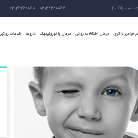
02122260068
-
02122260067
ه صبر، پلاک 4
ر فرامرز ذاکری
درمان اختلالات روانی
درمان با نوروفیدبک
داروها
خدمات روانپ