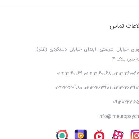
اعات تماس
هران خیابان شریعتی، ابتدای خیابان دستگردی (ظفر)،
 صبر، پلاک 4
02122260069
،
02122260068
،
0212226006
02122263980
،
02122263981
،
0212226398
0912822716
info@irneuropsych