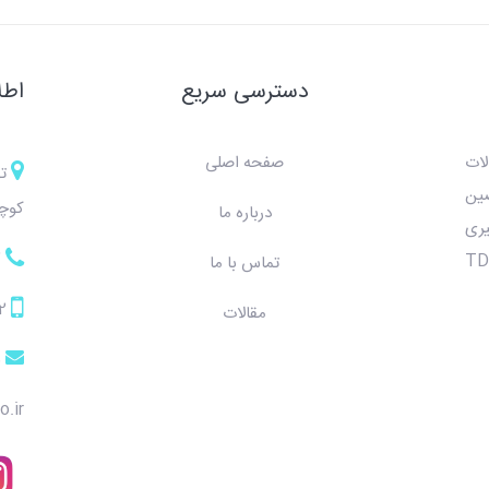
دسترسی سریع
اطل
لات
صفحه اصلی
ت
صین
کوچه
درباره ما
ری
7
وروفیدبک ، بیوفیدبک و TDCS
تماس با ما
2
مقالات
5
o.ir