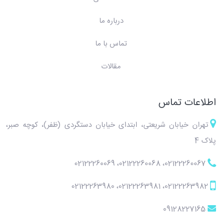
درباره ما
تماس با ما
مقالات
اطلاعات تماس
تهران خیابان شریعتی، ابتدای خیابان دستگردی (ظفر)، کوچه صبر،
پلاک 4
02122260069
،
02122260068
،
02122260067
02122263980
،
02122263981
،
02122263982
09128227165