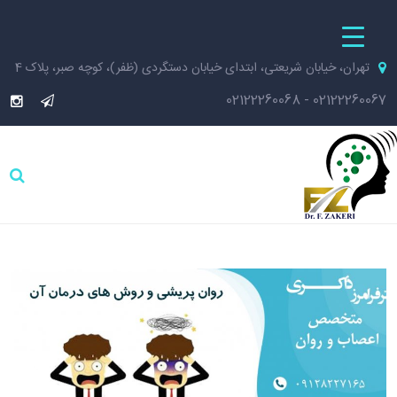
تهران، خیابان شریعتی، ابتدای خیابان دستگردی (ظفر)، کوچه صبر، پلاک 4
02122260068
-
02122260067