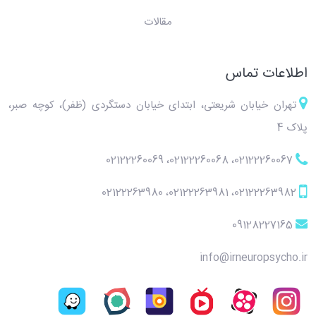
مقالات
اطلاعات تماس
تهران خیابان شریعتی، ابتدای خیابان دستگردی (ظفر)، کوچه صبر،
پلاک 4
02122260069
،
02122260068
،
02122260067
02122263980
،
02122263981
،
02122263982
09128227165
info@irneuropsycho.ir