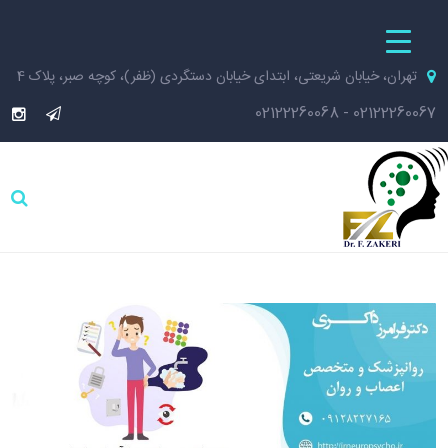
تهران، خیابان شریعتی، ابتدای خیابان دستگردی (ظفر)، کوچه صبر، پلاک 4
02122260068
-
02122260067