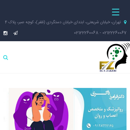
تهران، خیابان شریعتی، ابتدای خیابان دستگردی (ظفر)، کوچه صبر، پلاک 4
02122260068
-
02122260067