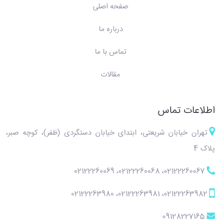
صفحه اصلی
درباره ما
تماس با ما
مقالات
اطلاعات تماس
تهران خیابان شریعتی، ابتدای خیابان دستگردی (ظفر)، کوچه صبر،
پلاک 4
02122260069
،
02122260068
،
02122260067
02122263980
،
02122263981
،
02122263982
09128227165