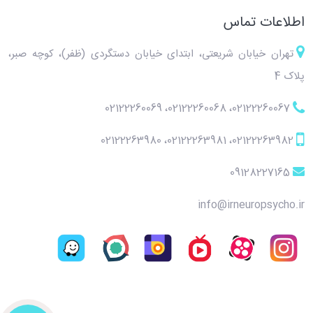
اطلاعات تماس
تهران خیابان شریعتی، ابتدای خیابان دستگردی (ظفر)، کوچه صبر،
پلاک 4
02122260069
،
02122260068
،
02122260067
02122263980
،
02122263981
،
02122263982
09128227165
info@irneuropsycho.ir