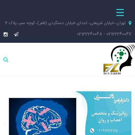
تهران، خیابان شریعتی، ابتدای خیابان دستگردی (ظفر)، کوچه صبر، پلاک 4
02122260068
-
02122260067