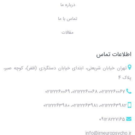
درباره ما
تماس با ما
مقالات
اطلاعات تماس
تهران خیابان شریعتی، ابتدای خیابان دستگردی (ظفر)، کوچه صبر،
پلاک 4
02122260069
،
02122260068
،
02122260067
02122263980
،
02122263981
،
02122263982
09128227165
info@irneuropsycho.ir