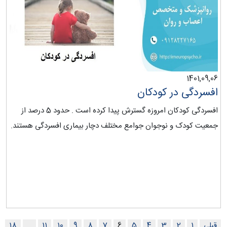
1401,09,06
افسردگی در کودکان
افسردگی کودکان امروزه گسترش پیدا کرده است . حدود 5 درصد از
جمعیت کودک و نوجوان جوامع مختلف دچار بیماری افسردگی هستند.
قبلی
1
2
3
4
5
6
7
8
9
10
11
…
18