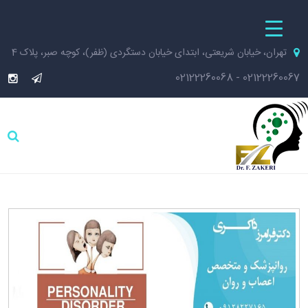
تهران، خیابان شریعتی، ابتدای خیابان دستگردی (ظفر)، کوچه صبر، پلاک 4
02122260068
-
02122260067